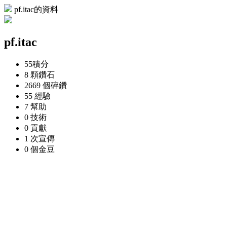
pf.itac的資料
pf.itac
55
積分
8 顆
鑽石
2669 個
碎鑽
55
經驗
7
幫助
0
技術
0
貢獻
1 次
宣傳
0 個
金豆