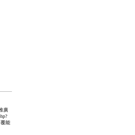
 推廣
hp?
的回覆能