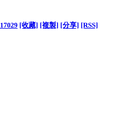
117029
[收藏]
[複製]
[分享]
[RSS]