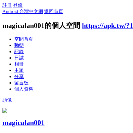
註冊
登錄
Android 台灣中文網
返回首頁
magicalan001的個人空間
https://apk.tw/?
空間首頁
動態
記錄
日誌
相冊
主題
分享
留言板
個人資料
頭像
magicalan001