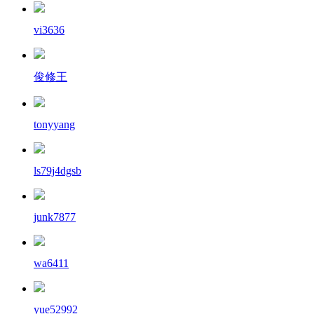
vi3636
俊修王
tonyyang
ls79j4dgsb
junk7877
wa6411
yue52992