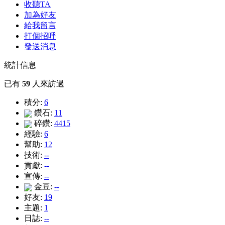
收聽TA
加為好友
給我留言
打個招呼
發送消息
統計信息
已有
59
人來訪過
積分:
6
鑽石:
11
碎鑽:
4415
經驗:
6
幫助:
12
技術:
--
貢獻:
--
宣傳:
--
金豆:
--
好友:
19
主題:
1
日誌:
--