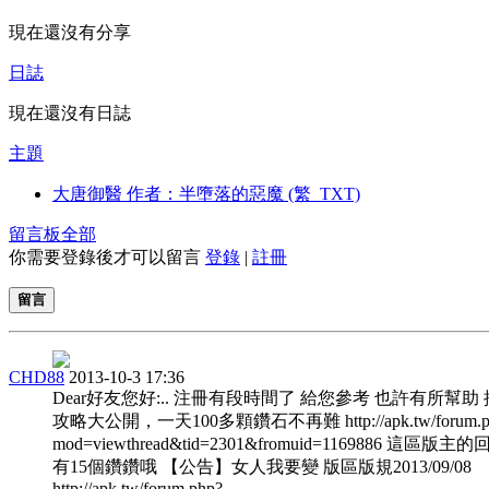
現在還沒有分享
日誌
現在還沒有日誌
主題
大唐御醫 作者：半墮落的惡魔 (繁_TXT)
留言板
全部
你需要登錄後才可以留言
登錄
|
註冊
留言
CHD88
2013-10-3 17:36
Dear好友您好:.. 注冊有段時間了 給您參考 也許有所幫助
攻略大公開，一天100多顆鑽石不再難 http://apk.tw/forum.p
mod=viewthread&tid=2301&fromuid=1169886 這區版主
有15個鑽鑽哦 【公告】女人我要變 版區版規2013/09/08
http://apk.tw/forum.php?