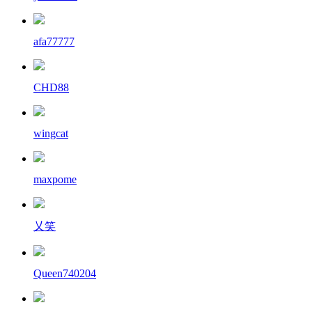
afa77777
CHD88
wingcat
maxpome
乂笑
Queen740204