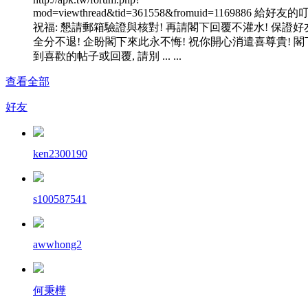
mod=viewthread&tid=361558&fromuid=1169886 給好友
祝福: 懇請郵箱驗證與核對! 再請閣下回覆不灌水! 保證好
全分不退! 企盼閣下來此永不悔! 祝你開心消遣喜尊貴! 閣
到喜歡的帖子或回覆, 請別 ... ...
查看全部
好友
ken2300190
s100587541
awwhong2
何秉樺