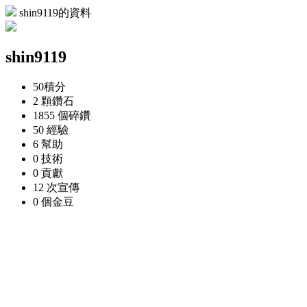
shin9119的資料
shin9119
50
積分
2 顆
鑽石
1855 個
碎鑽
50
經驗
6
幫助
0
技術
0
貢獻
12 次
宣傳
0 個
金豆