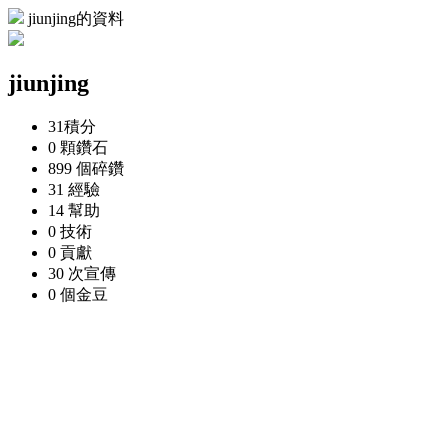
jiunjing的資料
jiunjing
31
積分
0 顆
鑽石
899 個
碎鑽
31
經驗
14
幫助
0
技術
0
貢獻
30 次
宣傳
0 個
金豆