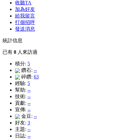
收聽TA
加為好友
給我留言
打個招呼
發送消息
統計信息
已有
8
人來訪過
積分:
5
鑽石:
--
碎鑽:
63
經驗:
5
幫助:
--
技術:
--
貢獻:
--
宣傳:
--
金豆:
--
好友:
3
主題:
--
日誌:
--