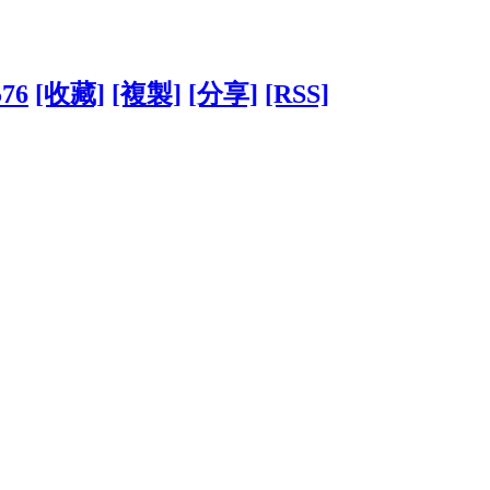
576
[收藏]
[複製]
[分享]
[RSS]