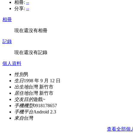
相冊:
--
分享:
--
相冊
現在還沒有相冊
記錄
現在還沒有記錄
個人資料
性別
男
生日
1998 年 9 月 12 日
出生地
台灣 新竹市
居住地
台灣 新竹市
交友目的
遊戲~
手機機型
0918178657
手機平台
Android 2.3
來自
台灣
查看全部個