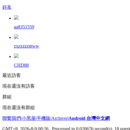
好友
aa8351559
zxzxzzzgtww
CHD88
最近訪客
現在還沒有訪客
群組
現在還沒有群組
聯繫我們
|
小黑屋
|
手機版
|
Archiver
|
Android 台灣中文網
GMT+8, 2026-8-9 00:26
, Processed in 0.020676 second(s), 18 que