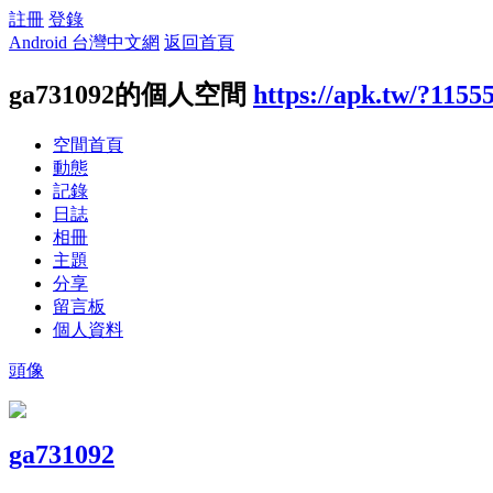
註冊
登錄
Android 台灣中文網
返回首頁
ga731092的個人空間
https://apk.tw/?1155
空間首頁
動態
記錄
日誌
相冊
主題
分享
留言板
個人資料
頭像
ga731092