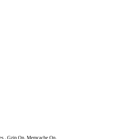
ries , Gzip On, Memcache On.