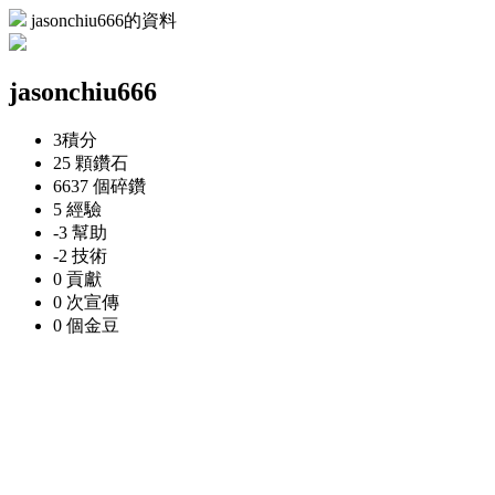
jasonchiu666的資料
jasonchiu666
3
積分
25 顆
鑽石
6637 個
碎鑽
5
經驗
-3
幫助
-2
技術
0
貢獻
0 次
宣傳
0 個
金豆