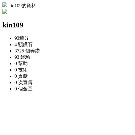
kin109的資料
kin109
93
積分
4 顆
鑽石
3725 個
碎鑽
93
經驗
0
幫助
0
技術
0
貢獻
0 次
宣傳
0 個
金豆