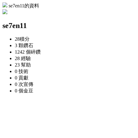
se7en11的資料
se7en11
28
積分
3 顆
鑽石
1242 個
碎鑽
28
經驗
23
幫助
0
技術
0
貢獻
0 次
宣傳
0 個
金豆