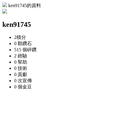
ken91745的資料
ken91745
2
積分
0 顆
鑽石
515 個
碎鑽
2
經驗
0
幫助
0
技術
0
貢獻
0 次
宣傳
0 個
金豆