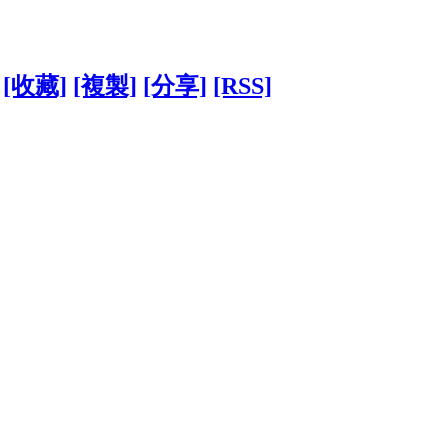
[收藏]
[複製]
[分享]
[RSS]