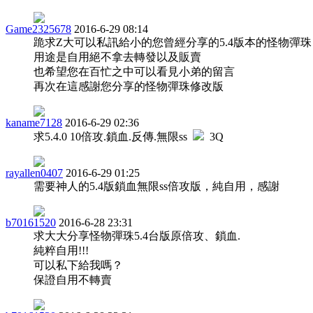
Game2325678
2016-6-29 08:14
跪求Z大可以私訊給小的您曾經分享的5.4版本的怪物彈珠
用途是自用絕不拿去轉發以及販賣
也希望您在百忙之中可以看見小弟的留言
再次在這感謝您分享的怪物彈珠修改版
kaname7128
2016-6-29 02:36
求5.4.0 10倍攻.鎖血.反傳.無限ss
3Q
rayallen0407
2016-6-29 01:25
需要神人的5.4版鎖血無限ss倍攻版，純自用，感謝
b70161520
2016-6-28 23:31
求大大分享怪物彈珠5.4台版原倍攻、鎖血.
純粹自用!!!
可以私下給我嗎？
保證自用不轉賣