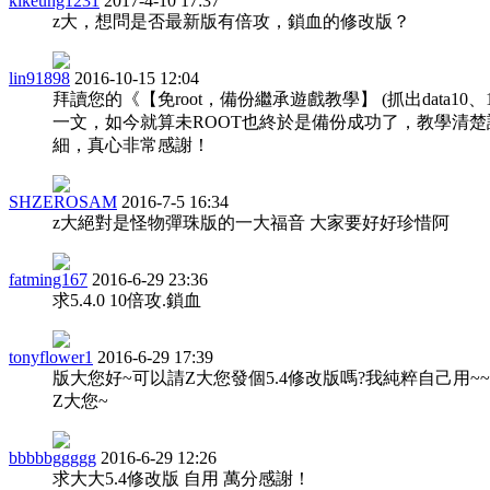
klkeung1231
2017-4-10 17:37
z大，想問是否最新版有倍攻，鎖血的修改版？
lin91898
2016-10-15 12:04
拜讀您的《【免root，備份繼承遊戲教學】 (抓出data10、1
一文，如今就算未ROOT也終於是備份成功了，教學清楚
細，真心非常感謝！
SHZEROSAM
2016-7-5 16:34
z大絕對是怪物彈珠版的一大福音 大家要好好珍惜阿
fatming167
2016-6-29 23:36
求5.4.0 10倍攻.鎖血
tonyflower1
2016-6-29 17:39
版大您好~可以請Z大您發個5.4修改版嗎?我純粹自己用~
Z大您~
bbbbbggggg
2016-6-29 12:26
求大大5.4修改版 自用 萬分感謝！