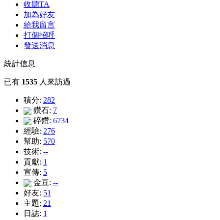
收聽TA
加為好友
給我留言
打個招呼
發送消息
統計信息
已有
1535
人來訪過
積分:
282
鑽石:
7
碎鑽:
6734
經驗:
276
幫助:
570
技術:
--
貢獻:
1
宣傳:
5
金豆:
--
好友:
51
主題:
21
日誌:
1