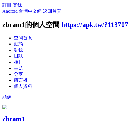
註冊
登錄
Android 台灣中文網
返回首頁
zbram1的個人空間
https://apk.tw/?113707
空間首頁
動態
記錄
日誌
相冊
主題
分享
留言板
個人資料
頭像
zbram1