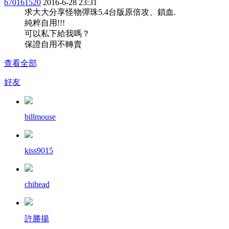
b70161520
2016-6-28 23:31
求大大分享怪物彈珠5.4台版原倍攻、鎖血.
純粹自用!!!
可以私下給我嗎？
保證自用不轉賣
查看全部
好友
billmouse
kiss9015
chihead
許勝揚