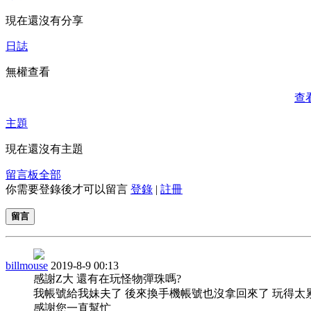
現在還沒有分享
日誌
無權查看
查
主題
現在還沒有主題
留言板
全部
你需要登錄後才可以留言
登錄
|
註冊
留言
billmouse
2019-8-9 00:13
感謝Z大 還有在玩怪物彈珠嗎?
我帳號給我妹夫了 後來換手機帳號也沒拿回來了 玩得太
感謝您一直幫忙