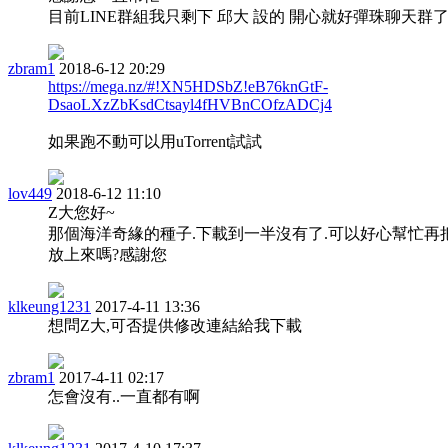
目前LINE群組我只剩下 邱大 設的 開心就好彈珠聊天群
zbram1
2018-6-12 20:29
https://mega.nz/#!XN5HDSbZ!eB76knGtF-
DsaoLXzZbKsdCtsayl4fHVBnCOfzADCj4
如果跑不動可以用uTorrent試試
lov449
2018-6-12 11:10
Z大您好~
那個海洋奇緣的種子.下載到一半沒有了.可以好心幫忙再
放上來嗎?感謝您
klkeung1231
2017-4-11 13:36
想問Z大,可否提供修改連結給我下載
zbram1
2017-4-11 02:17
怎會沒有..一直都有啊