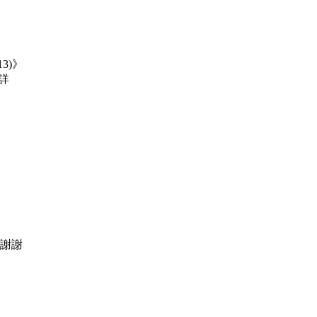
3)》
詳
~謝謝