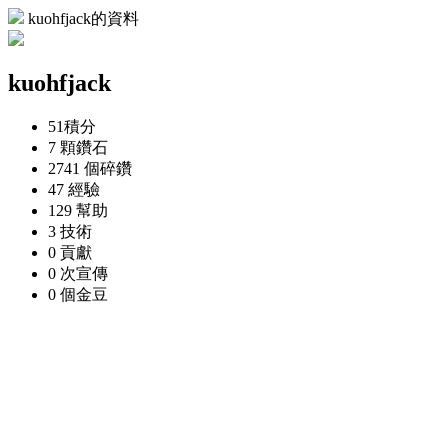
kuohfjack的資料
kuohfjack
51
積分
7 顆
鑽石
2741 個
碎鑽
47
經驗
129
幫助
3
技術
0
貢獻
0 次
宣傳
0 個
金豆