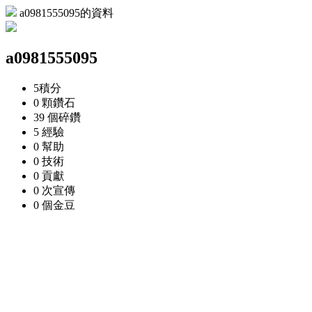
a0981555095的資料
a0981555095
5
積分
0 顆
鑽石
39 個
碎鑽
5
經驗
0
幫助
0
技術
0
貢獻
0 次
宣傳
0 個
金豆