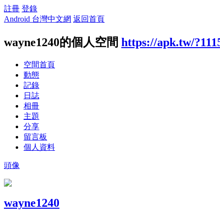
註冊
登錄
Android 台灣中文網
返回首頁
wayne1240的個人空間
https://apk.tw/?111
空間首頁
動態
記錄
日誌
相冊
主題
分享
留言板
個人資料
頭像
wayne1240