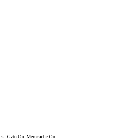
ries , Gzip On, Memcache On.