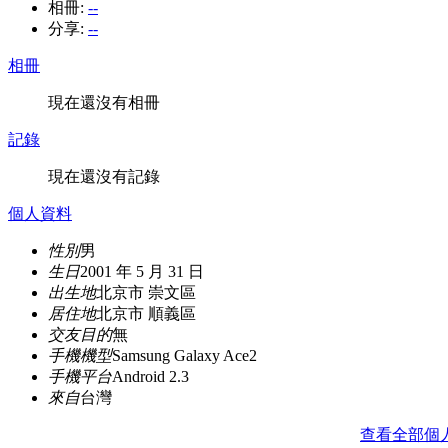
相冊:
--
分享:
--
相冊
現在還沒有相冊
記錄
現在還沒有記錄
個人資料
性別
男
生日
2001 年 5 月 31 日
出生地
北京市 崇文區
居住地
北京市 順義區
交友目的
無
手機機型
Samsung Galaxy Ace2
手機平台
Android 2.3
來自
台灣
查看全部個