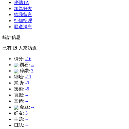
收聽TA
加為好友
給我留言
打個招呼
發送消息
統計信息
已有
19
人來訪過
積分:
-16
鑽石:
--
碎鑽:
3
經驗:
-11
幫助:
-9
技術:
-5
貢獻:
--
宣傳:
--
金豆:
--
好友:
3
主題:
--
日誌:
--