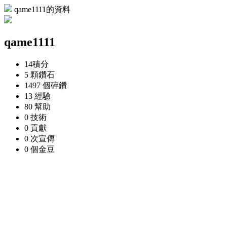
qame1111的資料
qame1111
14
積分
5 顆
鑽石
1497 個
碎鑽
13
經驗
80
幫助
0
技術
0
貢獻
0 次
宣傳
0 個
金豆