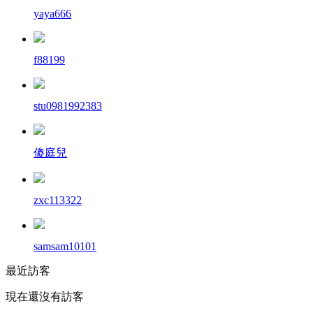
yaya666
f88199
stu0981992383
傻庭兒
zxc113322
samsam10101
最近訪客
現在還沒有訪客