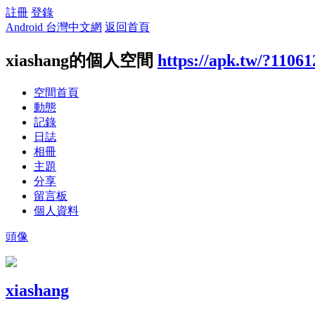
註冊
登錄
Android 台灣中文網
返回首頁
xiashang的個人空間
https://apk.tw/?11061
空間首頁
動態
記錄
日誌
相冊
主題
分享
留言板
個人資料
頭像
xiashang