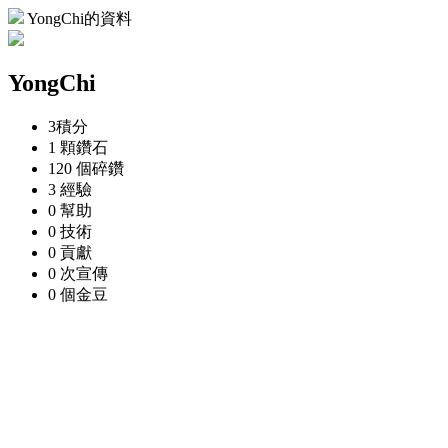
YongChi的資料
YongChi
3
積分
1 顆
鑽石
120 個
碎鑽
3
經驗
0
幫助
0
技術
0
貢獻
0 次
宣傳
0 個
金豆