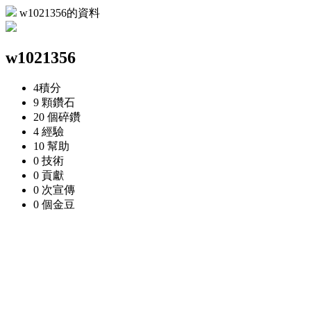
w1021356的資料
w1021356
4
積分
9 顆
鑽石
20 個
碎鑽
4
經驗
10
幫助
0
技術
0
貢獻
0 次
宣傳
0 個
金豆