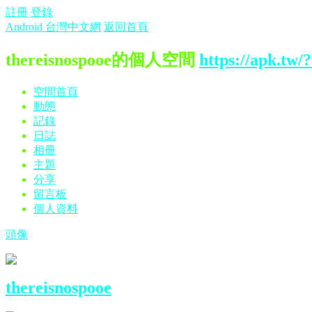
註冊
登錄
Android 台灣中文網
返回首頁
thereisnospooe的個人空間
https://apk.tw/
空間首頁
動態
記錄
日誌
相冊
主題
分享
留言板
個人資料
頭像
thereisnospooe