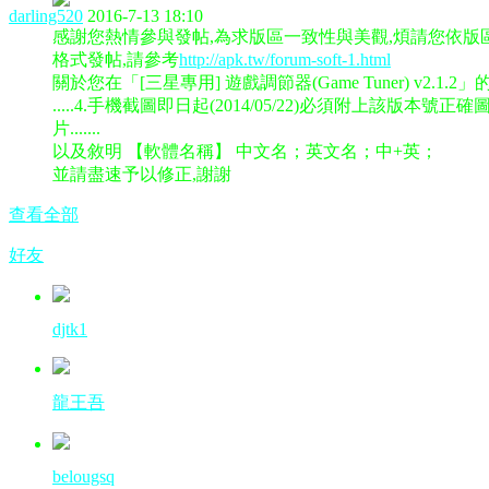
darling520
2016-7-13 18:10
感謝您熱情參與發帖,為求版區一致性與美觀,煩請您依版
格式發帖,請參考
http://apk.tw/forum-soft-1.html
關於您在「[三星專用] 遊戲調節器(Game Tuner) v2.1.2
.....4.手機截圖即日起(2014/05/22)必須附上該版本號正確
片.......
以及敘明 【軟體名稱】 中文名；英文名；中+英；
並請盡速予以修正,謝謝
查看全部
好友
djtk1
龍王吾
belougsq