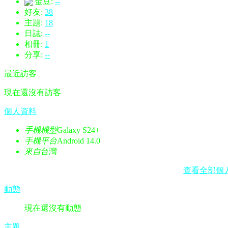
金豆:
--
好友:
38
主題:
18
日誌:
--
相冊:
1
分享:
--
最近訪客
現在還沒有訪客
個人資料
手機機型
Galaxy S24+
手機平台
Android 14.0
來自
台灣
查看全部個
動態
現在還沒有動態
主題