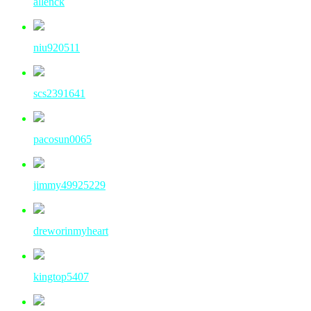
allenck
niu920511
scs2391641
pacosun0065
jimmy49925229
dreworinmyheart
kingtop5407