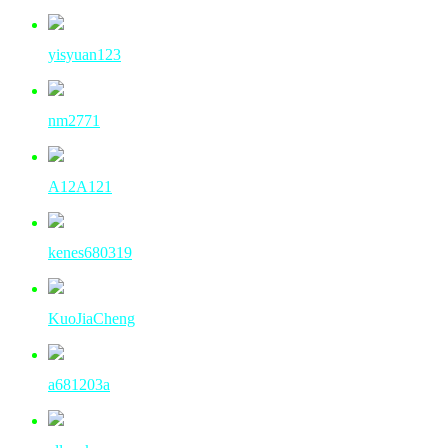
yisyuan123
nm2771
A12A121
kenes680319
KuoJiaCheng
a681203a