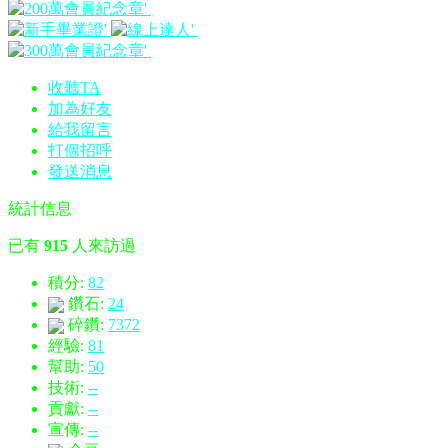
收聽TA
加為好友
給我留言
打個招呼
發送消息
統計信息
已有
915
人來訪過
積分:
82
鑽石:
24
碎鑽:
7372
經驗:
81
幫助:
50
技術:
--
貢獻:
--
宣傳:
--