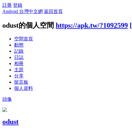
註冊
登錄
Android 台灣中文網
返回首頁
odust的個人空間
https://apk.tw/?1092599
空間首頁
動態
記錄
日誌
相冊
主題
分享
留言板
個人資料
頭像
odust