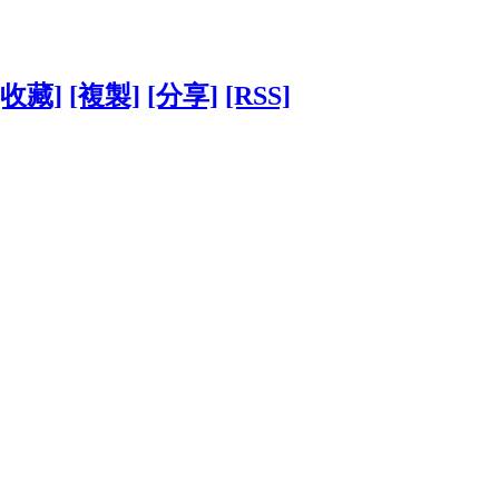
[收藏]
[複製]
[分享]
[RSS]