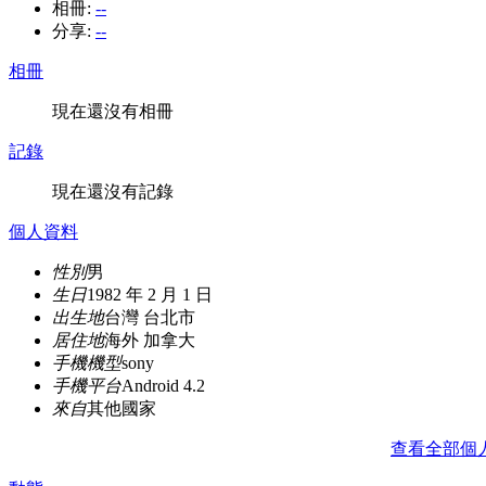
相冊:
--
分享:
--
相冊
現在還沒有相冊
記錄
現在還沒有記錄
個人資料
性別
男
生日
1982 年 2 月 1 日
出生地
台灣 台北市
居住地
海外 加拿大
手機機型
sony
手機平台
Android 4.2
來自
其他國家
查看全部個