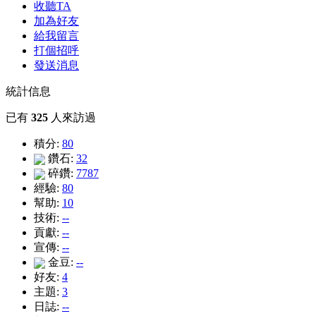
收聽TA
加為好友
給我留言
打個招呼
發送消息
統計信息
已有
325
人來訪過
積分:
80
鑽石:
32
碎鑽:
7787
經驗:
80
幫助:
10
技術:
--
貢獻:
--
宣傳:
--
金豆:
--
好友:
4
主題:
3
日誌:
--