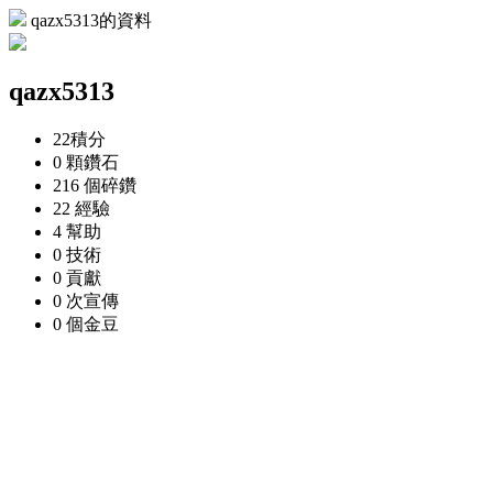
qazx5313的資料
qazx5313
22
積分
0 顆
鑽石
216 個
碎鑽
22
經驗
4
幫助
0
技術
0
貢獻
0 次
宣傳
0 個
金豆