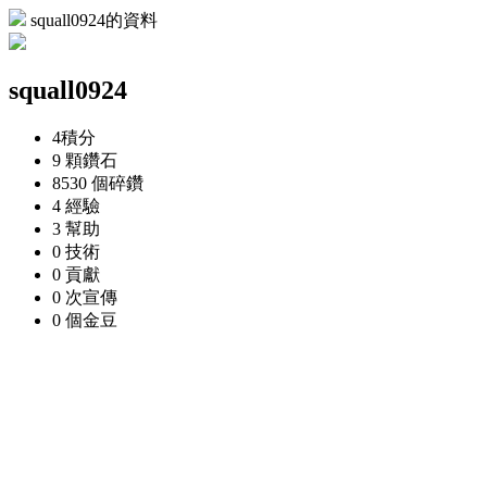
squall0924的資料
squall0924
4
積分
9 顆
鑽石
8530 個
碎鑽
4
經驗
3
幫助
0
技術
0
貢獻
0 次
宣傳
0 個
金豆