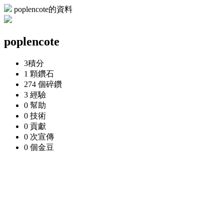
poplencote的資料
poplencote
3
積分
1 顆
鑽石
274 個
碎鑽
3
經驗
0
幫助
0
技術
0
貢獻
0 次
宣傳
0 個
金豆