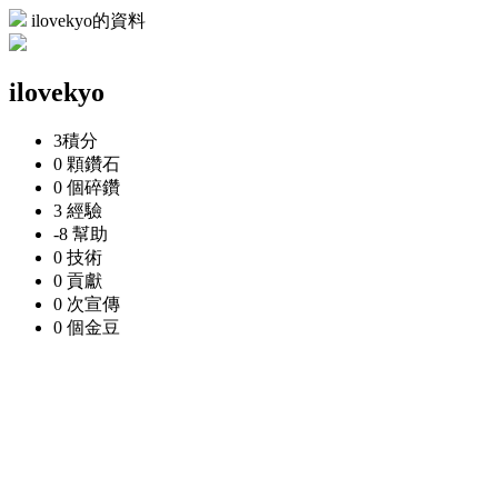
ilovekyo的資料
ilovekyo
3
積分
0 顆
鑽石
0 個
碎鑽
3
經驗
-8
幫助
0
技術
0
貢獻
0 次
宣傳
0 個
金豆