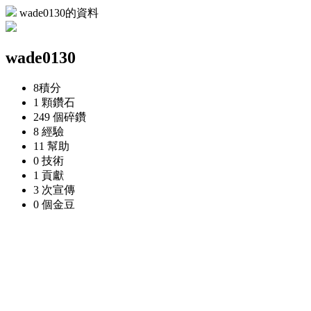
wade0130的資料
wade0130
8
積分
1 顆
鑽石
249 個
碎鑽
8
經驗
11
幫助
0
技術
1
貢獻
3 次
宣傳
0 個
金豆