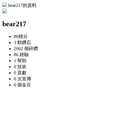
bear217的資料
bear217
86
積分
3 顆
鑽石
2662 個
碎鑽
86
經驗
1
幫助
0
技術
0
貢獻
0 次
宣傳
0 個
金豆