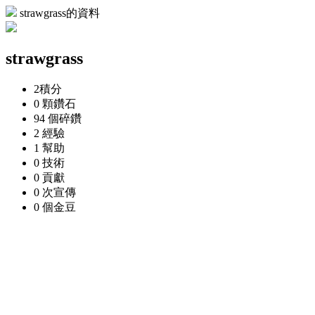
strawgrass的資料
strawgrass
2
積分
0 顆
鑽石
94 個
碎鑽
2
經驗
1
幫助
0
技術
0
貢獻
0 次
宣傳
0 個
金豆