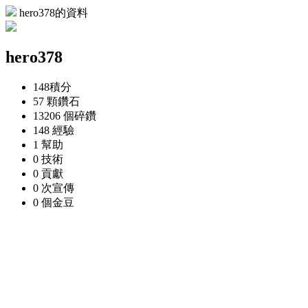
hero378的資料
hero378
148
積分
57 顆
鑽石
13206 個
碎鑽
148
經驗
1
幫助
0
技術
0
貢獻
0 次
宣傳
0 個
金豆