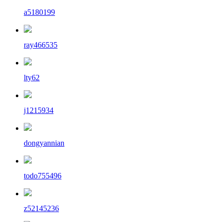
a5180199
ray466535
lty62
j1215934
dongyannian
todo755496
z52145236