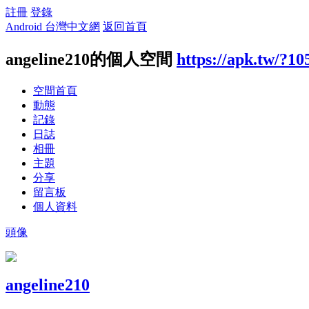
註冊
登錄
Android 台灣中文網
返回首頁
angeline210的個人空間
https://apk.tw/?10
空間首頁
動態
記錄
日誌
相冊
主題
分享
留言板
個人資料
頭像
angeline210