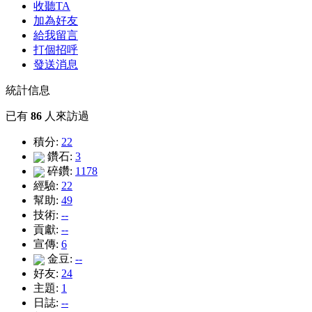
收聽TA
加為好友
給我留言
打個招呼
發送消息
統計信息
已有
86
人來訪過
積分:
22
鑽石:
3
碎鑽:
1178
經驗:
22
幫助:
49
技術:
--
貢獻:
--
宣傳:
6
金豆:
--
好友:
24
主題:
1
日誌:
--