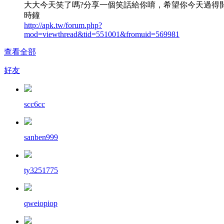
大大今天笑了嗎?分享一個笑話給你唷，希望你今天過得
時鐘
http://apk.tw/forum.php?
mod=viewthread&tid=551001&fromuid=569981
查看全部
好友
scc6cc
sanben999
ty3251775
qweiopiop