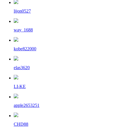
lijon0527
way_1688
kobe822000
elas3620
LI-KE
apple2653251
CHD88