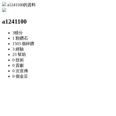
a1241100的資料
a1241100
3
積分
1 顆
鑽石
1503 個
碎鑽
3
經驗
23
幫助
0
技術
0
貢獻
0 次
宣傳
0 個
金豆