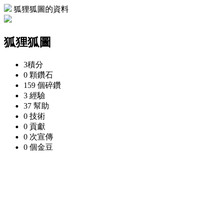
狐狸狐圖的資料
狐狸狐圖
3
積分
0 顆
鑽石
159 個
碎鑽
3
經驗
37
幫助
0
技術
0
貢獻
0 次
宣傳
0 個
金豆