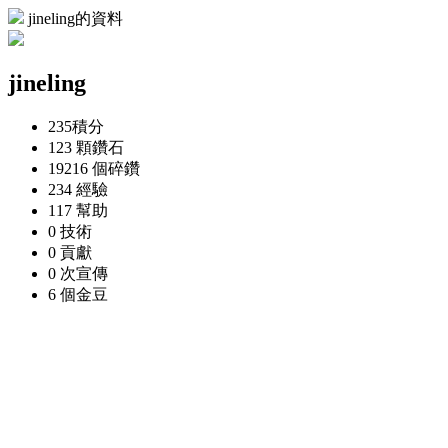
jineling的資料
jineling
235
積分
123 顆
鑽石
19216 個
碎鑽
234
經驗
117
幫助
0
技術
0
貢獻
0 次
宣傳
6 個
金豆