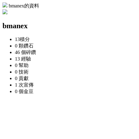
bmanex的資料
bmanex
13
積分
0 顆
鑽石
46 個
碎鑽
13
經驗
0
幫助
0
技術
0
貢獻
1 次
宣傳
0 個
金豆