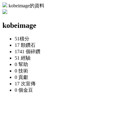
kobeimage的資料
kobeimage
51
積分
17 顆
鑽石
1741 個
碎鑽
51
經驗
0
幫助
0
技術
0
貢獻
17 次
宣傳
0 個
金豆