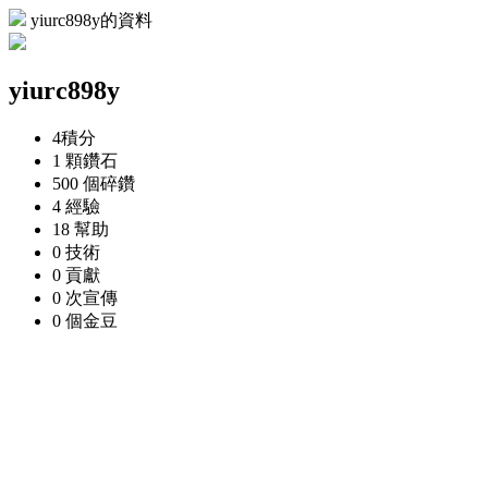
yiurc898y的資料
yiurc898y
4
積分
1 顆
鑽石
500 個
碎鑽
4
經驗
18
幫助
0
技術
0
貢獻
0 次
宣傳
0 個
金豆