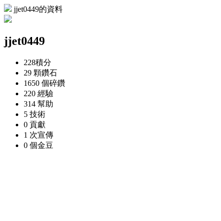
jjet0449的資料
jjet0449
228
積分
29 顆
鑽石
1650 個
碎鑽
220
經驗
314
幫助
5
技術
0
貢獻
1 次
宣傳
0 個
金豆