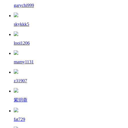
garychi999
skykkk5
looi1206
mamy1131
z31907
紫玥蓉
fat729