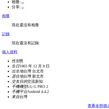
相冊:
--
分享:
--
相冊
現在還沒有相冊
記錄
現在還沒有記錄
個人資料
性別
男
生日
1965 年 12 月 8 日
出生地
台灣 台北市
居住地
台灣 新北市
交友目的
交流新知
手機機型
LG G PRO 2
手機平台
Android 4.4.2
來自
台灣
查看全部個