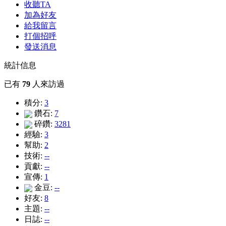
收聽TA
加為好友
給我留言
打個招呼
發送消息
統計信息
已有
79
人來訪過
積分:
3
鑽石:
7
碎鑽:
3281
經驗:
3
幫助:
2
技術:
--
貢獻:
--
宣傳:
1
金豆:
--
好友:
8
主題:
--
日誌:
--