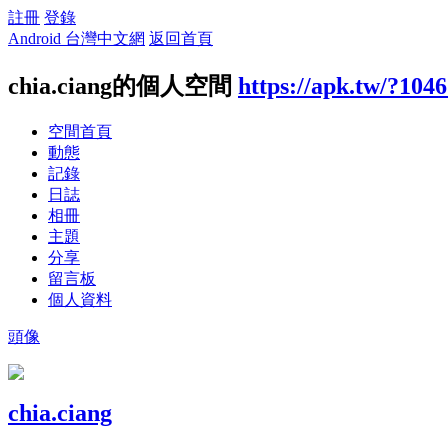
註冊
登錄
Android 台灣中文網
返回首頁
chia.ciang的個人空間
https://apk.tw/?104
空間首頁
動態
記錄
日誌
相冊
主題
分享
留言板
個人資料
頭像
chia.ciang