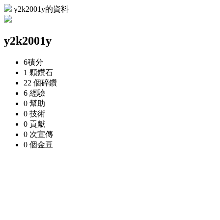
y2k2001y的資料
y2k2001y
6
積分
1 顆
鑽石
22 個
碎鑽
6
經驗
0
幫助
0
技術
0
貢獻
0 次
宣傳
0 個
金豆