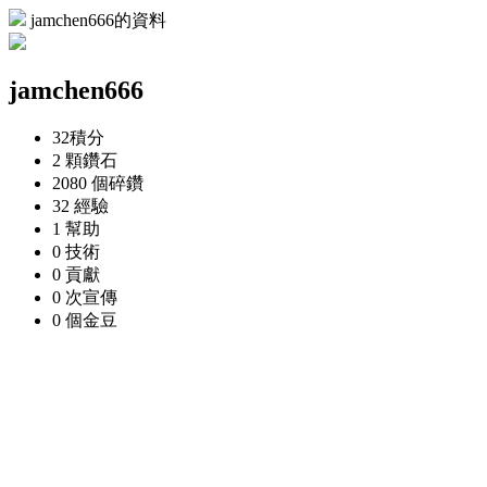
jamchen666的資料
jamchen666
32
積分
2 顆
鑽石
2080 個
碎鑽
32
經驗
1
幫助
0
技術
0
貢獻
0 次
宣傳
0 個
金豆