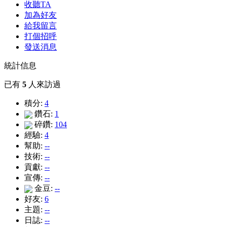
收聽TA
加為好友
給我留言
打個招呼
發送消息
統計信息
已有
5
人來訪過
積分:
4
鑽石:
1
碎鑽:
104
經驗:
4
幫助:
--
技術:
--
貢獻:
--
宣傳:
--
金豆:
--
好友:
6
主題:
--
日誌:
--