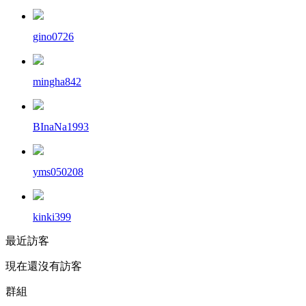
gino0726
mingha842
BInaNa1993
yms050208
kinki399
最近訪客
現在還沒有訪客
群組