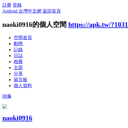
註冊
登錄
Android 台灣中文網
返回首頁
naoki0916的個人空間
https://apk.tw/?103
空間首頁
動態
記錄
日誌
相冊
主題
分享
留言板
個人資料
頭像
naoki0916