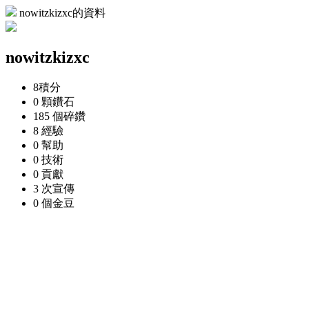
nowitzkizxc的資料
nowitzkizxc
8
積分
0 顆
鑽石
185 個
碎鑽
8
經驗
0
幫助
0
技術
0
貢獻
3 次
宣傳
0 個
金豆