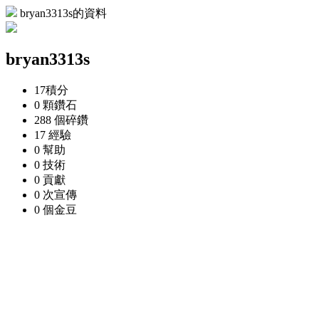
bryan3313s的資料
bryan3313s
17
積分
0 顆
鑽石
288 個
碎鑽
17
經驗
0
幫助
0
技術
0
貢獻
0 次
宣傳
0 個
金豆