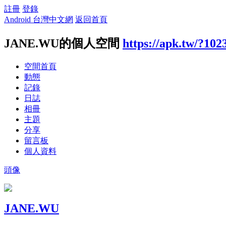
註冊
登錄
Android 台灣中文網
返回首頁
JANE.WU的個人空間
https://apk.tw/?102
空間首頁
動態
記錄
日誌
相冊
主題
分享
留言板
個人資料
頭像
JANE.WU