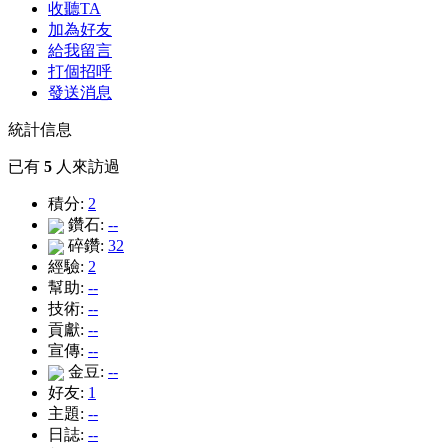
收聽TA
加為好友
給我留言
打個招呼
發送消息
統計信息
已有
5
人來訪過
積分:
2
鑽石:
--
碎鑽:
32
經驗:
2
幫助:
--
技術:
--
貢獻:
--
宣傳:
--
金豆:
--
好友:
1
主題:
--
日誌:
--