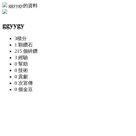
ggyygy的資料
ggyygy
3
積分
1 顆
鑽石
215 個
碎鑽
3
經驗
0
幫助
0
技術
0
貢獻
0 次
宣傳
0 個
金豆