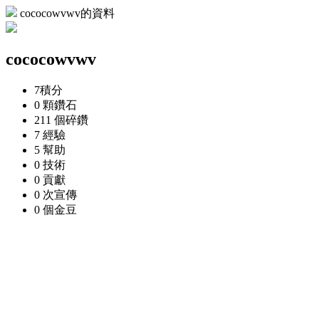
cococowvwv的資料
cococowvwv
7
積分
0 顆
鑽石
211 個
碎鑽
7
經驗
5
幫助
0
技術
0
貢獻
0 次
宣傳
0 個
金豆