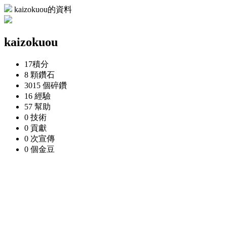
kaizokuou的資料
kaizokuou
17
積分
8 顆
鑽石
3015 個
碎鑽
16
經驗
57
幫助
0
技術
0
貢獻
0 次
宣傳
0 個
金豆