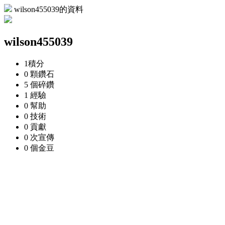
wilson455039的資料
wilson455039
1
積分
0 顆
鑽石
5 個
碎鑽
1
經驗
0
幫助
0
技術
0
貢獻
0 次
宣傳
0 個
金豆