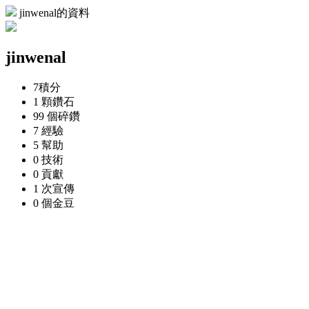
jinwenal的資料
jinwenal
7
積分
1 顆
鑽石
99 個
碎鑽
7
經驗
5
幫助
0
技術
0
貢獻
1 次
宣傳
0 個
金豆