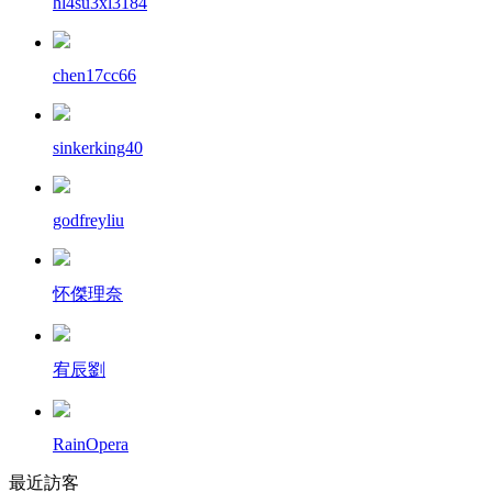
hl4su3xl3184
chen17cc66
sinkerking40
godfreyliu
怀傑理奈
宥辰劉
RainOpera
最近訪客