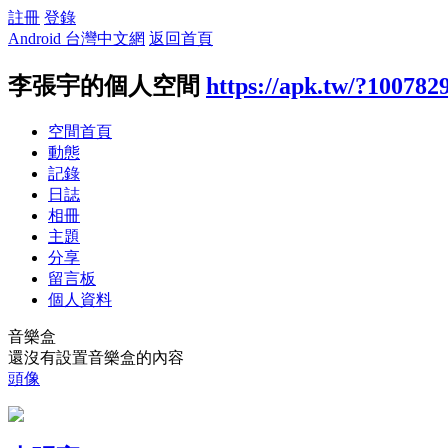
註冊
登錄
Android 台灣中文網
返回首頁
李張宇的個人空間
https://apk.tw/?100782
空間首頁
動態
記錄
日誌
相冊
主題
分享
留言板
個人資料
音樂盒
還沒有設置音樂盒的內容
頭像