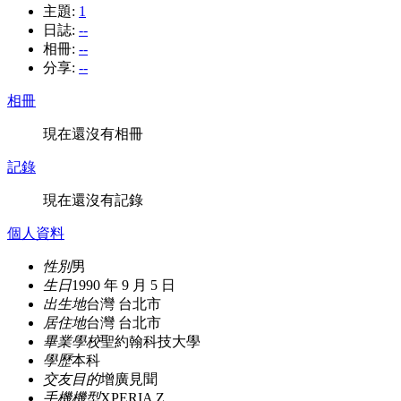
主題:
1
日誌:
--
相冊:
--
分享:
--
相冊
現在還沒有相冊
記錄
現在還沒有記錄
個人資料
性別
男
生日
1990 年 9 月 5 日
出生地
台灣 台北市
居住地
台灣 台北市
畢業學校
聖約翰科技大學
學歷
本科
交友目的
增廣見聞
手機機型
XPERIA Z