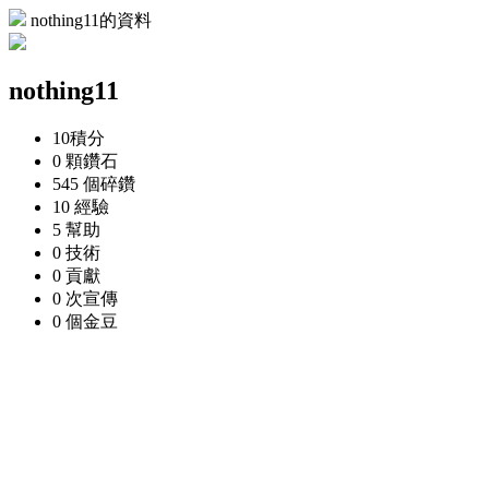
nothing11的資料
nothing11
10
積分
0 顆
鑽石
545 個
碎鑽
10
經驗
5
幫助
0
技術
0
貢獻
0 次
宣傳
0 個
金豆