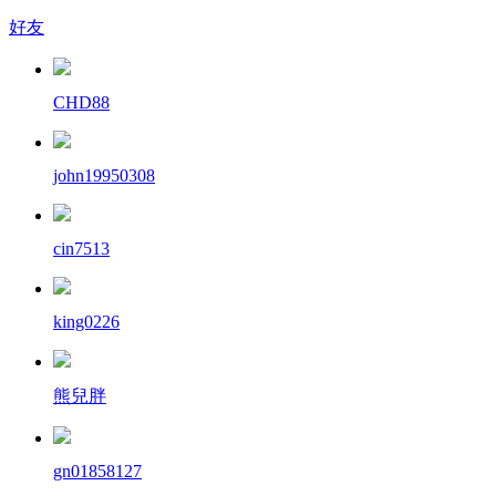
好友
CHD88
john19950308
cin7513
king0226
熊兒胖
gn01858127