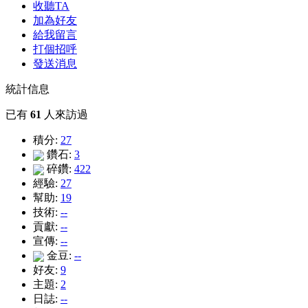
收聽TA
加為好友
給我留言
打個招呼
發送消息
統計信息
已有
61
人來訪過
積分:
27
鑽石:
3
碎鑽:
422
經驗:
27
幫助:
19
技術:
--
貢獻:
--
宣傳:
--
金豆:
--
好友:
9
主題:
2
日誌:
--