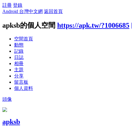
註冊
登錄
Android 台灣中文網
返回首頁
apksb的個人空間
https://apk.tw/?1006685
空間首頁
動態
記錄
日誌
相冊
主題
分享
留言板
個人資料
頭像
apksb