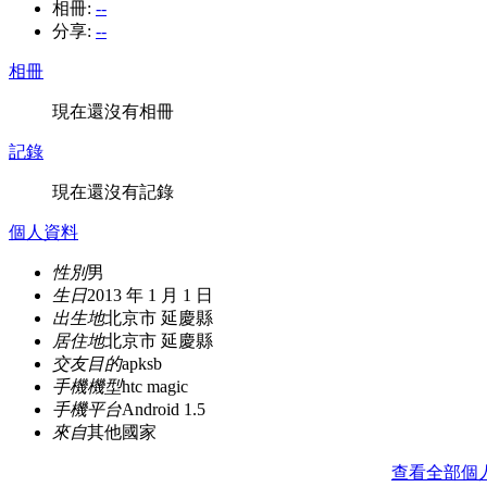
相冊:
--
分享:
--
相冊
現在還沒有相冊
記錄
現在還沒有記錄
個人資料
性別
男
生日
2013 年 1 月 1 日
出生地
北京市 延慶縣
居住地
北京市 延慶縣
交友目的
apksb
手機機型
htc magic
手機平台
Android 1.5
來自
其他國家
查看全部個