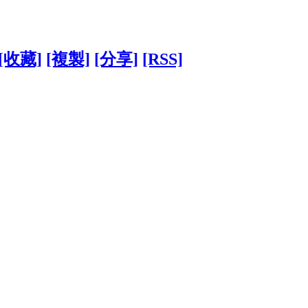
[收藏]
[複製]
[分享]
[RSS]